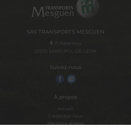
SAS TRANSPORTS MESGUEN
ZI Kerannou
29250
SAINT-POL-DE-LEON
Suivez-nous
À propos
Accueil
Contactez-nous
Mentions légales
Plan du site